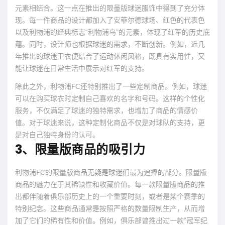
元素相结合。这一点在推出的限量版球迷服饰中得到了充分体
现。每一件商品的设计都加入了安菲尔德球场、红色的代表色
以及利物浦的经典标志“利物浦鸟”的元素，体现了红军的历史底
蕴。同时，设计师也根据球迷的需求，不断创新。例如，近几
年推出的球迷卫衣便结合了运动休闲风格，既具有实用性，又
能让球迷在日常生活中展示对红军的支持。
除此之外，利物浦FC还特别推出了一些定制商品。例如，球迷
可以在购买球衣时定制自己喜欢的名字和号码。这样的个性化
服务，不仅满足了球迷的独特需求，也增加了商品的情感价
值。对于球迷来说，这种定制化商品不仅是对球队的支持，更
是对自己独特身份的认可。
3、限量版商品的吸引力
利物浦FC的限量版商品无疑是球迷们最为追捧的部分。限量版
商品的魅力在于其稀缺性和收藏价值。每一款限量版商品的推
出都伴随着俱乐部历史上的一个重要时刻，或者是某个赛季的
特别纪念。这些商品通常是按照严格的数量限制生产，从而增
加了它们的稀有性和价值。例如，俱乐部曾推出过一款“冠军纪