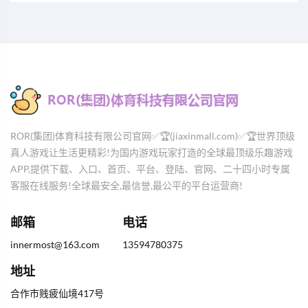
ROR(集团)体育科技有限公司官网✅🏆(jiaxinmall.com)✅🏆世界顶级
真人游戏让生活更精彩!为国内游戏玩家打造的全球最顶级乐趣游戏
APP,提供下载、入口、首页、平台、登陆、官网、二十四小时专属
客服在线服务!全球最安全,最信誉,最公平的平台运营商!
邮箱
电话
innermost@163.com
13594780375
地址
合作市贱疲仙境417号