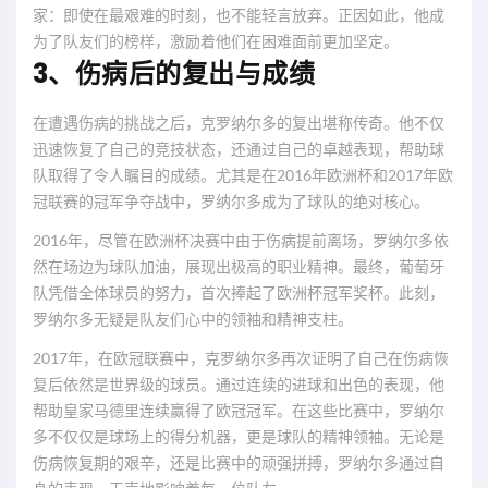
家：即使在最艰难的时刻，也不能轻言放弃。正因如此，他成
为了队友们的榜样，激励着他们在困难面前更加坚定。
3、伤病后的复出与成绩
在遭遇伤病的挑战之后，克罗纳尔多的复出堪称传奇。他不仅
迅速恢复了自己的竞技状态，还通过自己的卓越表现，帮助球
队取得了令人瞩目的成绩。尤其是在2016年欧洲杯和2017年欧
冠联赛的冠军争夺战中，罗纳尔多成为了球队的绝对核心。
2016年，尽管在欧洲杯决赛中由于伤病提前离场，罗纳尔多依
然在场边为球队加油，展现出极高的职业精神。最终，葡萄牙
队凭借全体球员的努力，首次捧起了欧洲杯冠军奖杯。此刻，
罗纳尔多无疑是队友们心中的领袖和精神支柱。
2017年，在欧冠联赛中，克罗纳尔多再次证明了自己在伤病恢
复后依然是世界级的球员。通过连续的进球和出色的表现，他
帮助皇家马德里连续赢得了欧冠冠军。在这些比赛中，罗纳尔
多不仅仅是球场上的得分机器，更是球队的精神领袖。无论是
伤病恢复期的艰辛，还是比赛中的顽强拼搏，罗纳尔多通过自