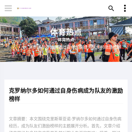
体育热点
首页
克罗纳尔多如何通过自身伤病成为队友的激励榜样
克罗纳尔多如何通过自身伤病成为队友的激励
榜样
文章摘要：本文围绕克里斯蒂亚诺·罗纳尔多如何通过自身伤病
经历，成为队友们激励榜样的主题展开分析。首先，文章介绍