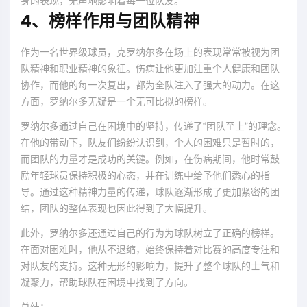
身的表现，无声地影响着每一位队友。
4、榜样作用与团队精神
作为一名世界级球员，克罗纳尔多在场上的表现常常被视为团
队精神和职业精神的象征。伤病让他更加注重个人健康和团队
协作，而他的每一次复出，都为全队注入了强大的动力。在这
方面，罗纳尔多无疑是一个无可比拟的榜样。
罗纳尔多通过自己在困境中的坚持，传递了“团队至上”的理念。
在他的带动下，队友们纷纷认识到，个人的困难只是暂时的，
而团队的力量才是成功的关键。例如，在伤病期间，他时常鼓
励年轻球员保持积极的心态，并在训练中给予他们悉心的指
导。通过这种精神力量的传递，球队逐渐形成了更加紧密的团
结，团队的整体表现也因此得到了大幅提升。
此外，罗纳尔多还通过自己的行为为球队树立了正确的榜样。
在面对困难时，他从不退缩，始终保持着对比赛的高度专注和
对队友的支持。这种无形的影响力，提升了整个球队的士气和
凝聚力，帮助球队在困境中找到了方向。
总结：