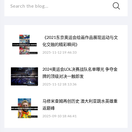
Search the blog...
《2021东京奥运会绘画作品展现运动与文
化交融的精彩瞬间》
2025-11-12 19:46:33
2024奥运会LOL决赛战队名单曝光 争夺金
牌的顶级对决一触即发
2025-11-12 18:13:36
马修米查姆再创历史 澳大利亚跳水英雄重
返巅峰
2025-09-10 18:46:41