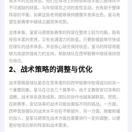
高水平的竞技状态，他们在球场上的经验和技术能力是球队中
不可或缺的财富。与年轻球员之间的良性互动，也有助于整体
阵容的平衡。如果这些老将能够保持健康并发挥出色，皇马有
望在新赛季中继续占据竞争优势。
总体来看，皇家马德里新赛季的阵容在整体上较为均衡，既有
经验丰富的老将，又有充满潜力的新星。只要新援能够尽快适
应球队的战术体系，并且核心球员保持状态，皇马的阵容将能
够为其提供强有力的支持，帮助球队在西甲联赛中继续保持领
先地位。
2、战术策略的调整与优化
战术策略是球队能否在竞争激烈的西甲联赛中取得成功的另一
个重要因素。皇马在过去几个赛季中，由于主教练安切洛蒂的
调教，战术体系逐渐成熟，团队的协作也越来越默契。然而，
在新赛季，安切洛蒂的战术可能会面临不同的挑战。一方面，
西甲其他强队的战术水平也在不断提升，另一方面，随着新援
的加入，皇家马德里在战术方面也需要进行一定的调整，以便
更好地适应新的阵容和战术需求。