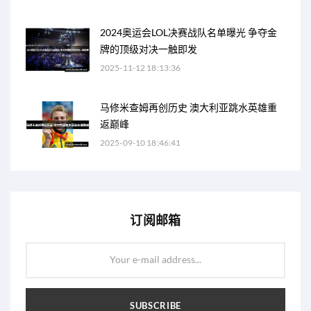
2024奥运会LOL决赛战队名单曝光 争夺金
牌的顶级对决一触即发
2025-11-12 18:13:36
马修米查姆再创历史 澳大利亚跳水英雄重
返巅峰
2025-09-10 18:46:41
订阅邮箱
Your e-mail address...
SUBSCRIBE