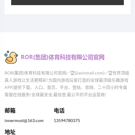
ROR(集团)体育科技有限公司官网✅🏆(jiaxinmall.com)✅🏆世界顶级
真人游戏让生活更精彩!为国内游戏玩家打造的全球最顶级乐趣游戏
APP,提供下载、入口、首页、平台、登陆、官网、二十四小时专属
客服在线服务!全球最安全,最信誉,最公平的平台运营商!
邮箱
电话
innermost@163.com
13594780375
地址