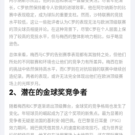
阿尔纳斯尔队后，他的状态和表现一直备受关注。尽管年纪渐
长，C罗依然保持着令人钦佩的进球效率，他在阿尔纳斯尔的比
赛中表现稳定，成为球队的重要支柱。然而，沙特联赛的竞技
水平较低，这让一些批评者认为C罗的表现无法与欧洲顶级联赛
的顶尖球员相提并论。在这种背景下，尽管C罗在个人层面上保
持了较高的竞技水平，但与梅西的整体影响力相比，似乎略显
逊色。
总体来看，梅西与C罗的告别赛季表现都有其独特之处，但他们
所处的不同联赛和环境也让他们的竞争力有所差异。梅西在新
的挑战中依然保持高水平，而C罗则在对抗较弱的联赛中继续创
造纪录。两者的表现，或许无法完全体现出他们在欧洲顶级赛
场上的光辉岁月。
2、潜在的金球奖竞争者
随着梅西和C罗逐渐退出顶级舞台，金球奖的竞争格局也发生了
变化。年轻球员的崛起成为了这个奖项的新焦点。最为显著的
竞争者无疑是法国的基利安·姆巴佩。在巴黎圣日耳曼（PSG）
效力期间，姆巴佩凭借其惊人的速度和进攻技巧，成为世界足
坛的超级巨星。他不仅在法甲赛场上大放异彩，还在国际赛场