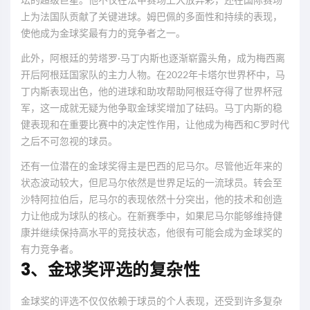
上为法国队贡献了关键进球。姆巴佩的多面性和持续的表现，
使他成为金球奖最有力的竞争者之一。
此外，阿根廷的劳塔罗·马丁内斯也逐渐崭露头角，成为梅西离
开后阿根廷国家队的主力人物。在2022年卡塔尔世界杯中，马
丁内斯表现出色，他的进球和助攻帮助阿根廷夺得了世界杯冠
军，这一成就无疑为他争取金球奖增加了砝码。马丁内斯的稳
健表现和在重要比赛中的决定性作用，让他成为梅西和C罗时代
之后不可忽视的球员。
还有一位潜在的金球奖得主是巴西的尼马尔。尽管他近年来的
状态波动较大，但尼马尔依然是世界足坛的一流球员。转会至
沙特阿拉伯后，尼马尔的表现依然十分突出，他的技术和创造
力让他成为球队的核心。在新赛季中，如果尼马尔能够维持健
康并继续保持高水平的竞技状态，他很有可能会成为金球奖的
有力竞争者。
3、金球奖评选的复杂性
金球奖的评选不仅仅依赖于球员的个人表现，还受到许多复杂