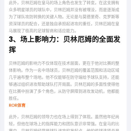
此外，贝林厄姆在皇马的场上角色也发生了转变。在这支拥有
众多明星球员的球队中，贝林厄姆并没有被埋没，而是逐渐成
为了球队攻防转换的关键人物。无论是与莫德里奇、克罗斯等
资深球员的配合，还是独自承担起进攻的重任，贝林厄姆在皇
马展现了极高的足球智商和适应能力。
3、场上影响力：贝林厄姆的全面发
挥
贝林厄姆的影响力不仅体现在技术层面，更在于他对比赛的整
体影响。作为一名中场球员，贝林厄姆的覆盖范围和活动区域
几乎遍布整个场地。他不仅能够在防守端给予球队支持，还能
够通过组织进攻帮助球队打开局面。贝林厄姆的多面性使得他
在比赛中扮演了多个角色，从防守屏障到进攻发动机，他都能
胜任。
ROR体育
此外，贝林厄姆的领导力也在场上得到了体现。虽然他年纪尚
轻，但他在球场上的指挥能力和团队意识非常强。在皇马的比
赛中，贝林厄姆经常是球队进攻的发起点，他的传球选择总是