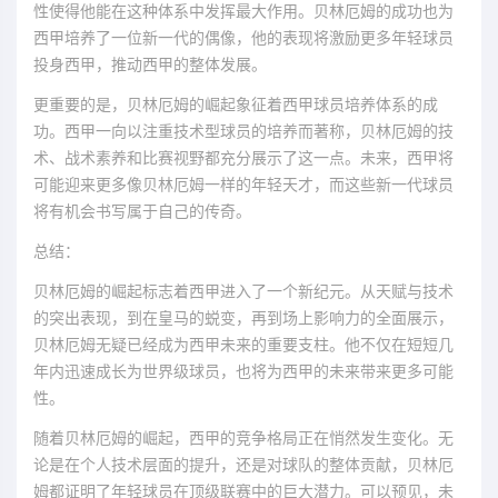
性使得他能在这种体系中发挥最大作用。贝林厄姆的成功也为
西甲培养了一位新一代的偶像，他的表现将激励更多年轻球员
投身西甲，推动西甲的整体发展。
更重要的是，贝林厄姆的崛起象征着西甲球员培养体系的成
功。西甲一向以注重技术型球员的培养而著称，贝林厄姆的技
术、战术素养和比赛视野都充分展示了这一点。未来，西甲将
可能迎来更多像贝林厄姆一样的年轻天才，而这些新一代球员
将有机会书写属于自己的传奇。
总结：
贝林厄姆的崛起标志着西甲进入了一个新纪元。从天赋与技术
的突出表现，到在皇马的蜕变，再到场上影响力的全面展示，
贝林厄姆无疑已经成为西甲未来的重要支柱。他不仅在短短几
年内迅速成长为世界级球员，也将为西甲的未来带来更多可能
性。
随着贝林厄姆的崛起，西甲的竞争格局正在悄然发生变化。无
论是在个人技术层面的提升，还是对球队的整体贡献，贝林厄
姆都证明了年轻球员在顶级联赛中的巨大潜力。可以预见，未