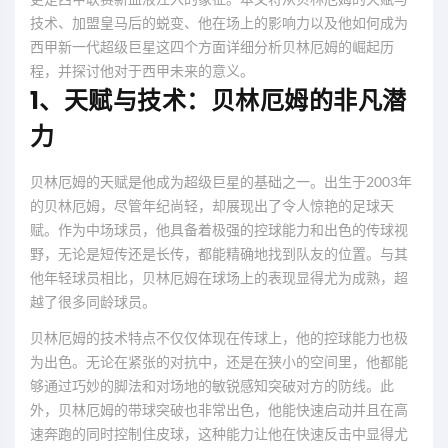
技术、加盟皇马后的蜕变、他在场上的影响力以及他如何成为
西甲新一代超级巨星这四个方面详细分析贝林厄姆的崛起历
程，并探讨他对于西甲未来的意义。
1、天赋与技术：贝林厄姆的非凡潜
力
贝林厄姆的天赋是他成为超级巨星的基础之一。出生于2003年
的贝林厄姆，尽管年纪尚轻，却展现出了令人惊艳的足球天
赋。作为中场球员，他具备着极强的控球能力和出色的传球视
野，无论是短传还是长传，都能精确地找到队友的位置。与其
他年轻球员相比，贝林厄姆在球场上的表现显得尤为成熟，超
越了很多同龄球员。
贝林厄姆的技术特点不仅仅体现在传球上，他的控球能力也极
为出色。无论在紧张的对抗中，还是在狭小的空间里，他都能
够通过巧妙的脚法和对场地的敏锐感知突破对方的防线。此
外，贝林厄姆的带球突破也非常出色，他能快速启动并且在高
速奔跑的同时控制住皮球，这种能力让他在快速反击中显得尤