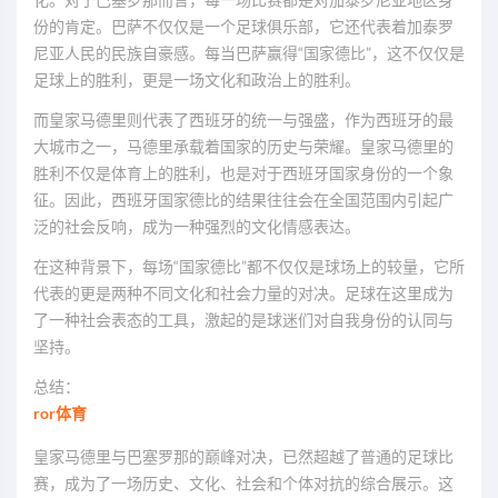
份的肯定。巴萨不仅仅是一个足球俱乐部，它还代表着加泰罗
尼亚人民的民族自豪感。每当巴萨赢得“国家德比”，这不仅仅是
足球上的胜利，更是一场文化和政治上的胜利。
而皇家马德里则代表了西班牙的统一与强盛，作为西班牙的最
大城市之一，马德里承载着国家的历史与荣耀。皇家马德里的
胜利不仅是体育上的胜利，也是对于西班牙国家身份的一个象
征。因此，西班牙国家德比的结果往往会在全国范围内引起广
泛的社会反响，成为一种强烈的文化情感表达。
在这种背景下，每场“国家德比”都不仅仅是球场上的较量，它所
代表的更是两种不同文化和社会力量的对决。足球在这里成为
了一种社会表态的工具，激起的是球迷们对自我身份的认同与
坚持。
总结：
ror体育
皇家马德里与巴塞罗那的巅峰对决，已然超越了普通的足球比
赛，成为了一场历史、文化、社会和个体对抗的综合展示。这