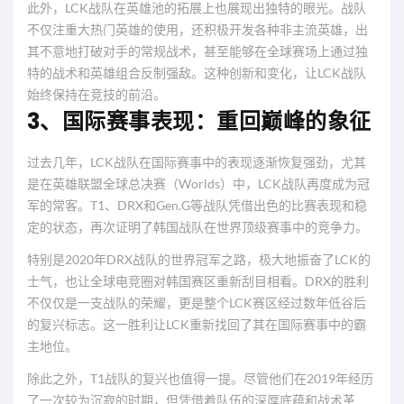
此外，LCK战队在英雄池的拓展上也展现出独特的眼光。战队
不仅注重大热门英雄的使用，还积极开发各种非主流英雄，出
其不意地打破对手的常规战术，甚至能够在全球赛场上通过独
特的战术和英雄组合反制强敌。这种创新和变化，让LCK战队
始终保持在竞技的前沿。
3、国际赛事表现：重回巅峰的象征
过去几年，LCK战队在国际赛事中的表现逐渐恢复强劲，尤其
是在英雄联盟全球总决赛（Worlds）中，LCK战队再度成为冠
军的常客。T1、DRX和Gen.G等战队凭借出色的比赛表现和稳
定的状态，再次证明了韩国战队在世界顶级赛事中的竞争力。
特别是2020年DRX战队的世界冠军之路，极大地振奋了LCK的
士气，也让全球电竞圈对韩国赛区重新刮目相看。DRX的胜利
不仅仅是一支战队的荣耀，更是整个LCK赛区经过数年低谷后
的复兴标志。这一胜利让LCK重新找回了其在国际赛事中的霸
主地位。
除此之外，T1战队的复兴也值得一提。尽管他们在2019年经历
了一次较为沉寂的时期，但凭借着队伍的深厚底蕴和战术革