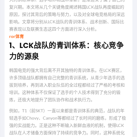
复兴期。本文将从几个关键角度阐述韩国LCK战队再度崛起的
原因，探讨其背后的策略与努力，以及对全球电竞格局的深远
影响。文章将分别从LCK战队的青训体系、战术创新、国际比
赛表现以及联赛生态这四个方面进行深入分析。
ror体育
1、LCK战队的青训体系：核心竞争
力的源泉
韩国电竞的强大背后离不开其独特的青训体系。在LCK赛区，
许多顶级战队都拥有自己完整的青训系统，从青少年选手的选
拔到培养，再到进入职业队伍的全过程都经过了严格的考核和
培训。这种体系不仅保证了选手的个人技术得到了充分的锻
炼，还极大地提升了团队协作和战术执行力。
例如，T1（前SKT）一直以来都是青训体系的典范，战队的年
轻选手如Chovy、Canyon等都经过了长时间的磨练，形成了极
强的实战能力。正是这种不断输入新鲜血液的机制，使得LCK
战队在人才储备方面保持了持续的竞争力。同时，这种系统化