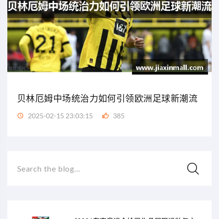
贝林厄姆中场统治力如何引领欧洲足球新潮流
2025-02-15 23:03:15
385
Search the blog...