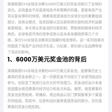
英雄联盟S14全球总决赛以6000万美元的奖金池吸引了全球的
目光。这场盛会不仅是游戏技术和策略的较量，更是电竞产业
背后复杂博弈的体现。随着电竞逐渐成为全球文化的重要组成
部分，其商业模式、投资回报以及玩家和俱乐部的经济利益都
紧密相连。本文将从奖金池的分配机制、赞助商和媒体的经济
角色、全球电竞市场的竞争态势以及未来发展趋势等几个方
面，探讨S14全球总决赛背后隐藏的电竞博弈。这一系列因素共
同塑造了电竞产业的经济生态，为玩家、俱乐部以及品牌带来
了深远的影响。
1、6000万美元奖金池的背后
英雄联盟S14全球总决赛的6000万美元奖金池，是赛事历史上
最高的奖金金额之一。这一巨额奖金不仅吸引了全球顶级战队
参与，也彰显了电竞行业巨大的市场潜力。奖金池的设计本身
就透露出电竞赛事的经济动力和各方利益。通常，电竞赛事的
奖金池由赞助商、转播权、周边商品以及门票销售等多个渠道
共同组成。而其中，玩家和战队能够直接受益的部分，往往是
赛事的奖金分配机制。