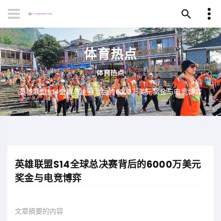
体育热点
首页
英雄联盟S14全球总决赛背后的6000万美元奖金与电竞博弈
英雄联盟S14全球总决赛背后的6000万美元
奖金与电竞博弈
文章摘要的内容