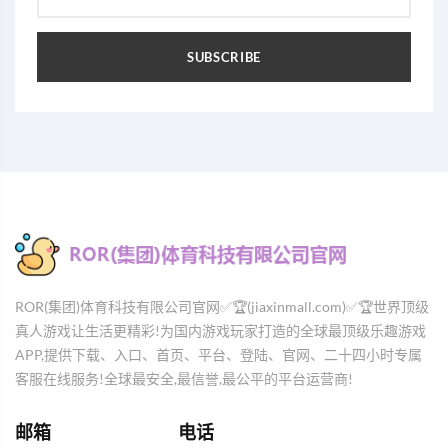
SUBSCRIBE
ROR(集团)体育科技有限公司官网✅🏆(jiaxinmall.com)✅🏆世界顶级
真人游戏让生活更精彩!为国内游戏玩家打造的全球最顶级乐趣游戏
APP,提供下载、入口、首页、平台、登陆、官网、二十四小时专属
客服在线服务!全球最安全,最信誉,最公平的平台运营商!
邮箱
电话