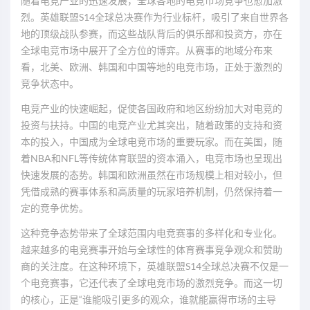
随着电竞产业的迅速发展，全球各地的电竞市场竞争也愈加激
烈。英雄联盟S14全球总决赛作为行业标杆，吸引了来自世界各
地的顶级战队参赛，而这些战队背后的俱乐部和投资方，亦在
全球电竞市场中展开了全方位的博弈。从赛事的地域分布来
看，北美、欧洲、韩国和中国等地的电竞市场，正处于激烈的
竞争状态中。
电竞产业的快速崛起，促使各国政府和地区纷纷加大对电竞的
投资与扶持。中国的电竞产业尤其突出，随着政策的支持和资
本的投入，中国成为全球电竞市场的重要玩家。而在美国，随
着NBA和NFL等传统体育联盟的资本涌入，电竞市场也呈现出
快速发展的态势。韩国和欧洲虽然在市场规模上相对较小，但
凭借成熟的赛事体系和高质量的玩家培养机制，仍然保持着一
定的竞争优势。
这种竞争态势带来了全球范围内电竞赛事的多样化和专业化。
越来越多的电竞赛事开始与全球性的体育赛事竞争观众和赞助
商的关注度。在这种环境下，英雄联盟S14全球总决赛不仅是一
个电竞赛事，它还代表了全球电竞市场的激烈竞争。而这一切
的核心，正是“谁能吸引更多的观众，谁就能赢得市场的主导