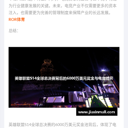
为行业健康发展的关键。未来，电竞产业不仅需要更多的资本
注入，也需要更为完善的管理制度来保障产业的长远发展。
ROR体育
总结：
英雄联盟S14全球总决赛的6000万美元奖金池背后，体现了电