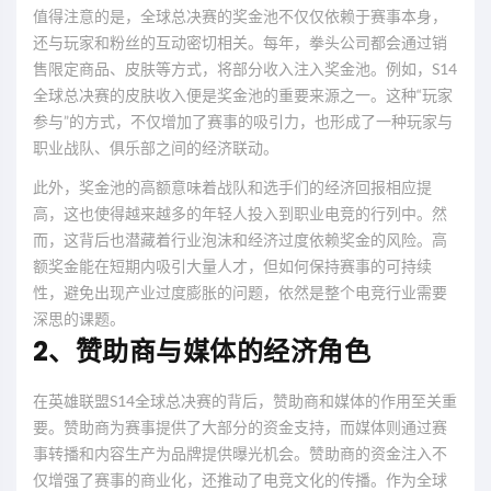
值得注意的是，全球总决赛的奖金池不仅仅依赖于赛事本身，
还与玩家和粉丝的互动密切相关。每年，拳头公司都会通过销
售限定商品、皮肤等方式，将部分收入注入奖金池。例如，S14
全球总决赛的皮肤收入便是奖金池的重要来源之一。这种“玩家
参与”的方式，不仅增加了赛事的吸引力，也形成了一种玩家与
职业战队、俱乐部之间的经济联动。
此外，奖金池的高额意味着战队和选手们的经济回报相应提
高，这也使得越来越多的年轻人投入到职业电竞的行列中。然
而，这背后也潜藏着行业泡沫和经济过度依赖奖金的风险。高
额奖金能在短期内吸引大量人才，但如何保持赛事的可持续
性，避免出现产业过度膨胀的问题，依然是整个电竞行业需要
深思的课题。
2、赞助商与媒体的经济角色
在英雄联盟S14全球总决赛的背后，赞助商和媒体的作用至关重
要。赞助商为赛事提供了大部分的资金支持，而媒体则通过赛
事转播和内容生产为品牌提供曝光机会。赞助商的资金注入不
仅增强了赛事的商业化，还推动了电竞文化的传播。作为全球