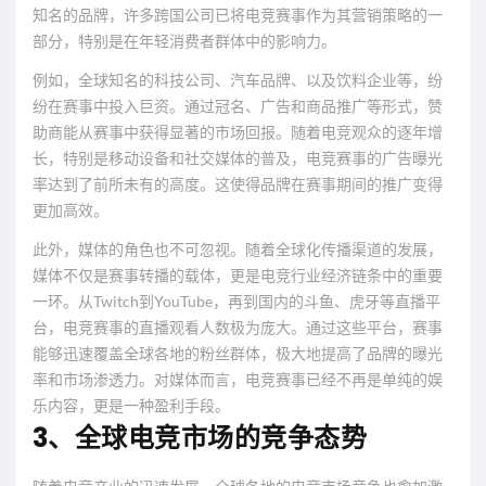
知名的品牌，许多跨国公司已将电竞赛事作为其营销策略的一
部分，特别是在年轻消费者群体中的影响力。
例如，全球知名的科技公司、汽车品牌、以及饮料企业等，纷
纷在赛事中投入巨资。通过冠名、广告和商品推广等形式，赞
助商能从赛事中获得显著的市场回报。随着电竞观众的逐年增
长，特别是移动设备和社交媒体的普及，电竞赛事的广告曝光
率达到了前所未有的高度。这使得品牌在赛事期间的推广变得
更加高效。
此外，媒体的角色也不可忽视。随着全球化传播渠道的发展，
媒体不仅是赛事转播的载体，更是电竞行业经济链条中的重要
一环。从Twitch到YouTube，再到国内的斗鱼、虎牙等直播平
台，电竞赛事的直播观看人数极为庞大。通过这些平台，赛事
能够迅速覆盖全球各地的粉丝群体，极大地提高了品牌的曝光
率和市场渗透力。对媒体而言，电竞赛事已经不再是单纯的娱
乐内容，更是一种盈利手段。
3、全球电竞市场的竞争态势