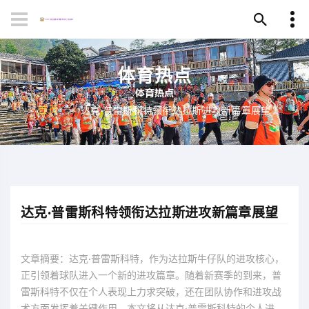
体育热点
首页
达克·普雷斯科特领衔达拉斯进攻新篇章展望
达克·普雷斯科特领衔达拉斯进攻新篇章展望
文章摘要：达克·普雷斯科特，作为达拉斯牛仔队的进攻核心，
正引领着球队进入一个新的进攻篇章。随着新赛季的到来，普
雷斯科特不仅在个人表现上力求突破，还在团队协作和进攻战
术方面发挥着关键作用。本文将从达克·普雷斯科特的个人进