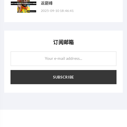
返巅峰
2025-09-10 18:46:41
订阅邮箱
Your e-mail address...
SUBSCRIBE