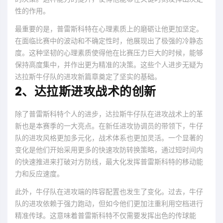
性的作用。
最重要的是，普雷斯科特在心理素质上的磨砺让他更加坚定。
在面临比赛中的波动和不确定性时，他展现出了极强的冷静态
度。这种坚韧的心理素质使得他在比赛压力巨大的时候，能够
保持高度集中，并作出更为精准的决策。这些个人进步无疑为
达拉斯牛仔队的进攻新篇章奠定了坚实的基础。
2、达拉斯进攻战术的创新
除了普雷斯科特个人的进步，达拉斯牛仔队在进攻战术上的革
新也是本赛季的一大亮点。在新任进攻协调员的带领下，牛仔
队的进攻风格更加多元化，战术体系也更加灵活。一个显著的
变化是他们开始采用更多的快速攻防转换策略，通过短时间内
的快速推进来打破对方防线，最大化发挥普雷斯科特的移动能
力和反应速度。
此外，牛仔队在进攻端的阵容配置也发生了变化。过去，牛仔
队的进攻依赖于强力跑动，但如今他们更加注重利用空档进行
精准传球。这意味着普雷斯科特不仅需要发挥出色的传球能