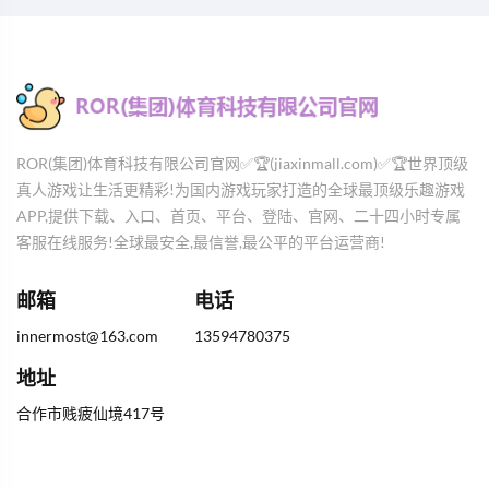
ROR(集团)体育科技有限公司官网✅🏆(jiaxinmall.com)✅🏆世界顶级
真人游戏让生活更精彩!为国内游戏玩家打造的全球最顶级乐趣游戏
APP,提供下载、入口、首页、平台、登陆、官网、二十四小时专属
客服在线服务!全球最安全,最信誉,最公平的平台运营商!
邮箱
电话
innermost@163.com
13594780375
地址
合作市贱疲仙境417号