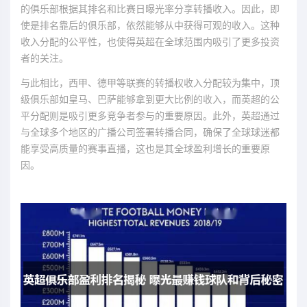
的俱乐部根据其排名和比赛日曝光率分享转播收入。因此，即
使是排名靠后的俱乐部，依然能够从中获得可观的收入。这种
收入分配的公平性，也使得英超在全球范围内吸引了更多投资
者的关注。
与此相比，西甲、德甲等联赛的转播权收入分配较为集中，顶
级俱乐部如皇马、巴萨能够拿到更大比例的收入，而英超的公
平分配则是吸引更多竞争者参与的重要原因。此外，英超通过
与全球多个地区的广播公司签署转播合同，确保了全球球迷都
能享受高质量的赛事直播，这也是其全球盈利增长的重要原
因。