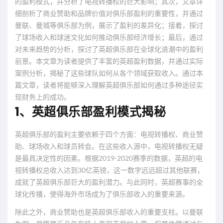
的盈利模式，并分析了电视转播权的巨大影响；其次，文章详
细剖析了商业赞助和品牌价值对俱乐部盈利的重要性，并通过
曼联、曼城等俱乐部为例，展示了盈利的差异化；接着，探讨
了球场收入和球迷文化如何推动俱乐部经济增长；最后，通过
对未来趋势的分析，探讨了英超俱乐部在全球化浪潮中的盈利
前景。本文章为读者提供了丰富的英超盈利数据，并通过实际
案例分析，揭秘了这些球队如何从各个领域获取收入。通过本
篇文章，读者将能够深入理解英超俱乐部如何通过多种途径实
现财务上的成功。
1、英超俱乐部盈利模式揭秘
英超俱乐部的盈利主要依赖于四个方面：电视转播权、商业赞
助、球场收入和球员转会。在这些收入源中，电视转播权无疑
是最具决定性的因素。根据2019-2020赛季的数据，英超的电
视转播权总收入达到30亿英镑，这一数字远远超过其他联赛，
成就了英超俱乐部巨大的盈利潜力。与此同时，英超赛事的全
球化传播，使得海外市场成为了俱乐部收入的重要来源。
除此之外，商业赞助也是英超俱乐部收入的重要支柱。以曼联