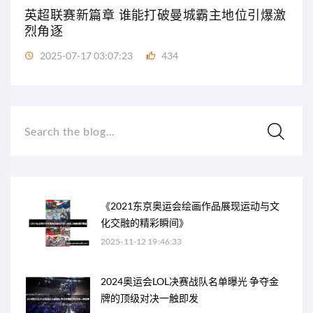
英超联赛新篇章 谁能打破曼城霸主地位引爆激
烈角逐
2025-07-17 03:07:23
434
Search the blog...
《2021东京奥运会绘画作品展现运动与文
化交融的精彩瞬间》
2025-11-12 19:46:33
2024奥运会LOL决赛战队名单曝光 争夺金
牌的顶级对决一触即发