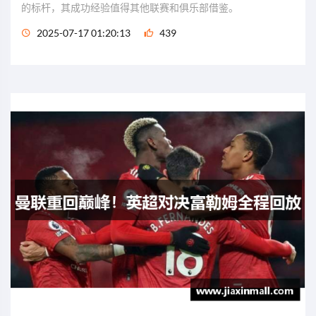
的标杆，其成功经验值得其他联赛和俱乐部借鉴。
2025-07-17 01:20:13
439