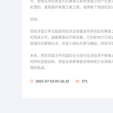
代，使得这项历史悠久的赛事在新老球迷之间产生更
机遇的，谁将最终笑傲王者之巅，值得每个球迷拭目
总结：
西班牙国王杯无疑是西班牙足球最具传奇色彩的赛事
的竞技水平。随着赛事的不断发展，它的影响力已经
统强队的巅峰对决，还是小球队的黑马崛起，西班牙
未来，西班牙国王杯的国际化与现代化进程将不断推
的同时迎接创新，将是未来赛事能否继续吸引全球观
情和挑战。
2025-07-03 05:16:32
371