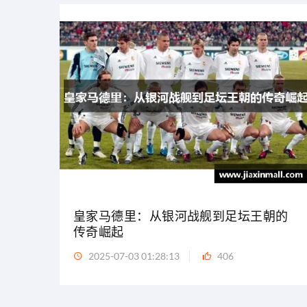
皇家马德里：从银河战舰到足坛王朝的
传奇崛起
2025-07-03 01:28:13
406