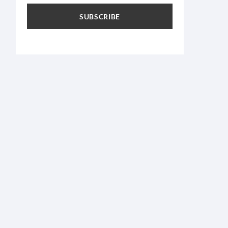
SUBSCRIBE