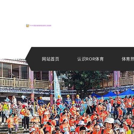
网站首页
认识ROR体育
体育