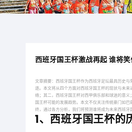
西班牙国王杯激战再起 谁将笑
文章摘要：西班牙国王杯作为西班牙足坛最具历史与
逐。本文将从四个方面对西班牙国王杯的现状与未来
络；其二，西班牙国王杯对西甲俱乐部和球迷的意义
国王杯可能的发展趋势。本文不仅关注传统豪门如巴
终，通过各方分析，我们将预测谁将成为未来西班牙
1、西班牙国王杯的