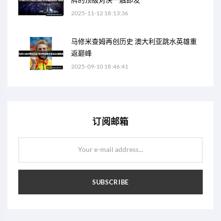
2025-11-12 18:13:36
马修米查姆再创历史 澳大利亚跳水英雄重
返巅峰
2025-09-10 18:46:41
订阅邮箱
Your e-mail address...
SUBSCRIBE