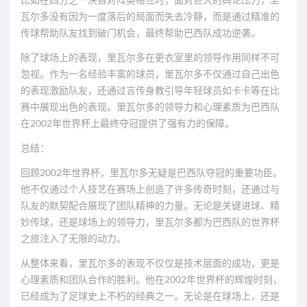
瓦尔多没有因为一度落后的局面而失去冷静，而是通过精准的
传球帮助队友找到破门机会，最终帮助巴西队成功逆袭。
除了球场上的表现，里瓦尔多在更衣室里的领导作用同样不可
忽视。作为一名经验丰富的球员，里瓦尔多不仅通过自己出色
的表现激励队友，还通过言传身教引导年轻球员如卡卡等在比
赛中展现出色的表现。里瓦尔多的领导力和心理素质为巴西队
在2002年世界杯上最终夺冠提供了强有力的保障。
总结：
回顾2002年世界杯，里瓦尔多无疑是巴西队夺冠的重要功臣。
他不仅通过个人技艺在赛场上创造了许多传奇时刻，还通过与
队友的默契配合展现了团队精神的力量。无论是关键进球、精
妙传球，还是球场上的领导力，里瓦尔多都为巴西队的世界杯
之旅注入了无限的动力。
从整体来看，里瓦尔多的表现不仅仅是技术层面的成功，更是
心理素质和团队合作的胜利。他在2002年世界杯的辉煌时刻，
已经成为了足球史上不朽的经典之一。无论是在球场上，还是