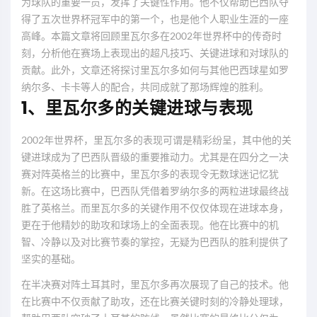
为球队的重要一员，发挥了关键性作用。他不仅帮助巴西队夺
得了五次世界杯冠军中的第一个，也是他个人职业生涯的一座
高峰。本篇文章将回顾里瓦尔多在2002年世界杯中的传奇时
刻，分析他在赛场上表现出的超凡技巧、关键进球和对球队的
贡献。此外，文章还将探讨里瓦尔多如何与其他巴西球星如罗
纳尔多、卡卡等人的配合，共同成就了那场辉煌的胜利。
1、里瓦尔多的关键进球与表现
2002年世界杯，里瓦尔多的表现可谓是精彩纷呈，其中他的关
键进球成为了巴西队晋级的重要推动力。尤其是在四分之一决
赛对阵英格兰的比赛中，里瓦尔多的表现令无数球迷记忆犹
新。在这场比赛中，巴西队凭借着罗纳尔多的两粒进球最终战
胜了英格兰。而里瓦尔多的关键作用不仅仅体现在进球本身，
更在于他精妙的助攻和球场上的全面表现。他在比赛中的机
智、冷静以及对比赛节奏的掌控，无疑为巴西队的胜利提供了
坚实的基础。
在半决赛对阵土耳其时，里瓦尔多再次展现了自己的技术。他
在比赛中不仅贡献了助攻，还在比赛关键时刻的冷静处理球，