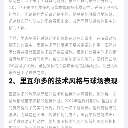
帮助巴西队突破了土耳其的防线。虽然比赛的最终比分仅为
1:0，但正是里瓦尔多的运筹帷幄和技术稳定性，确保了巴西队
的胜利。无论是作为前锋还是中场，他总是能够精准地传球，
迅速将自己与队友的配合展现出来，成为巴西队进攻体系中的
核心人物。
当然，里瓦尔多的进球还不止体现在这些比赛中。在决赛对阵
德国的比赛中，里瓦尔多同样发挥了至关重要的作用。虽然这
场比赛并没有里瓦尔多自己亲自进球，但他在比赛中的多次精
准传球和对比赛的判断，帮助罗纳尔多两次破门，最终巴西以
2:0赢得了比赛。里瓦尔多的冷静和全场的默契配合，让巴西队
最终登上了世界之巅。
2、里瓦尔多的技术风格与球场表现
里瓦尔多的球风以高超的技术和独特的创意著称，他的每一次
触球都能带来惊艳的视觉体验。2002年世界杯期间，里瓦尔多
的技艺得到了完美的展现。作为一名中场球员，他拥有精湛的
脚法，尤其是在突破、传球和射门方面，里瓦尔多总能做出让
对手难以防范的动作。他的脚下技术与巴西传统的桑巴风格相