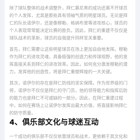
除了球队整体的战术调整外，拜仁慕尼黑的成功还离不开球员
的个人发挥，尤其是那些具有领袖气质的明星球员。无论是拜
仁的队长诺伊尔，还是像穆勒、格纳布里等进攻核心，球员的
个人表现常常能决定比赛的胜负。因此，拜仁的重建不仅仅是
球队战术的革新，球员的自我提升同样至关重要。
首先，拜仁需要让这些明星球员在场上更加自由地发挥。穆勒
作为拜仁的进攻灵魂，具备极强的创造力和传球视野，他的发
挥直接关系到拜仁的进攻效率。因此，如何充分激发穆勒的潜
力，发挥他的创造性，将是拜仁重塑辉煌的一大关键。
其次，诺伊尔的存在是拜仁防线的坚实保障。作为世界级的门
将，诺伊尔不仅仅是拜仁的守门员，他的领导能力和指挥后防
的能力也是拜仁不可或缺的一部分。因此，在拜仁重建过程
中，如何在赛场上让诺伊尔发挥出最大价值，将直接影响拜仁
的防守质量。
4、俱乐部文化与球迷互动
一个成功的俱乐部不仅仅依靠球员和战术，更依赖于其文化和