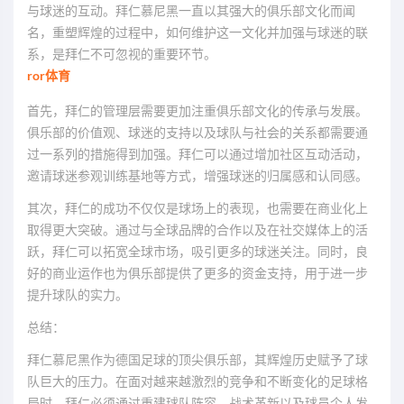
与球迷的互动。拜仁慕尼黑一直以其强大的俱乐部文化而闻
名，重塑辉煌的过程中，如何维护这一文化并加强与球迷的联
系，是拜仁不可忽视的重要环节。
ror体育
首先，拜仁的管理层需要更加注重俱乐部文化的传承与发展。
俱乐部的价值观、球迷的支持以及球队与社会的关系都需要通
过一系列的措施得到加强。拜仁可以通过增加社区互动活动，
邀请球迷参观训练基地等方式，增强球迷的归属感和认同感。
其次，拜仁的成功不仅仅是球场上的表现，也需要在商业化上
取得更大突破。通过与全球品牌的合作以及在社交媒体上的活
跃，拜仁可以拓宽全球市场，吸引更多的球迷关注。同时，良
好的商业运作也为俱乐部提供了更多的资金支持，用于进一步
提升球队的实力。
总结：
拜仁慕尼黑作为德国足球的顶尖俱乐部，其辉煌历史赋予了球
队巨大的压力。在面对越来越激烈的竞争和不断变化的足球格
局时，拜仁必须通过重建球队阵容、战术革新以及球员个人发