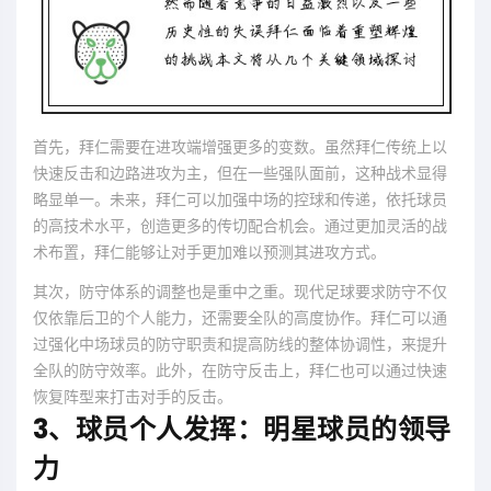
首先，拜仁需要在进攻端增强更多的变数。虽然拜仁传统上以
快速反击和边路进攻为主，但在一些强队面前，这种战术显得
略显单一。未来，拜仁可以加强中场的控球和传递，依托球员
的高技术水平，创造更多的传切配合机会。通过更加灵活的战
术布置，拜仁能够让对手更加难以预测其进攻方式。
其次，防守体系的调整也是重中之重。现代足球要求防守不仅
仅依靠后卫的个人能力，还需要全队的高度协作。拜仁可以通
过强化中场球员的防守职责和提高防线的整体协调性，来提升
全队的防守效率。此外，在防守反击上，拜仁也可以通过快速
恢复阵型来打击对手的反击。
3、球员个人发挥：明星球员的领导
力