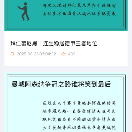
拜仁慕尼黑十连胜稳居德甲王者地位
2025-03-23 03:04:52
430