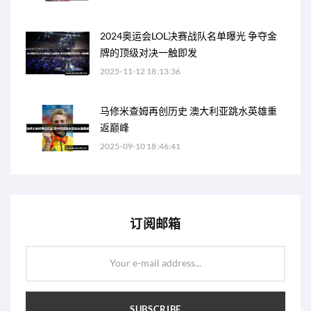
2024奥运会LOL决赛战队名单曝光 争夺金
牌的顶级对决一触即发
2025-11-12 18:13:36
马修米查姆再创历史 澳大利亚跳水英雄重
返巅峰
2025-09-10 18:46:41
订阅邮箱
Your e-mail address...
SUBSCRIBE