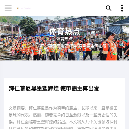
体育热点
首页
拜仁慕尼黑重塑辉煌 德甲霸主再出发
拜仁慕尼黑重塑辉煌 德甲霸主再出发
文章摘要：拜仁慕尼黑作为德甲的霸主，长期以来一直是德国
足球的代表。然而，随着竞争的日益激烈以及一些历史性的失
误，拜仁面临着重塑辉煌的挑战。本文将从几个关键领域探讨
拜仁慕尼黑如何在新时代中重回巅峰，重新夺回德甲的霸主地