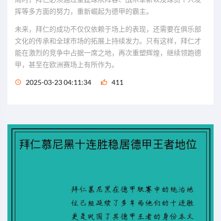
挥等多方面的努力，重新崛起为德甲的霸主。
未来，拜仁的成功不仅仅依赖于场上的表现，还需要在俱乐部
文化的传承和全球市场的拓展上持续发力。只有这样，拜仁才
能在激烈的竞争中占据一席之地，再次重塑辉煌，继续领跑德
甲，甚至在欧洲赛场上有所作为。
2025-03-23 04:11:34
411