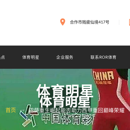
合作市贱疲仙境417号
热点
体育明星
企业服务
联系ROR体育
体育明星
首页
巴萨重生崛起能否助力西甲重回巅峰荣耀