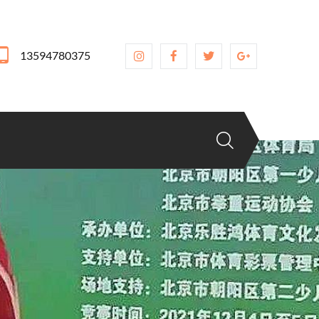
13594780375