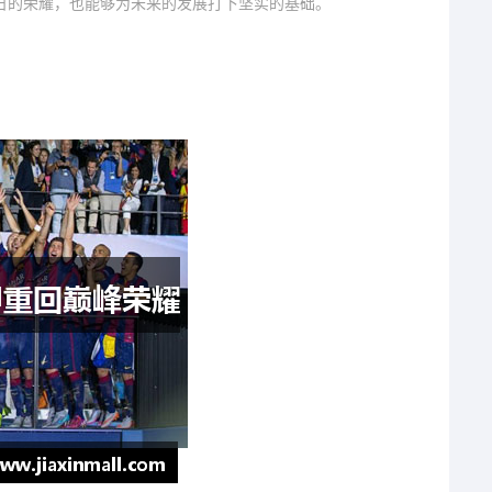
日的荣耀，也能够为未来的发展打下坚实的基础。