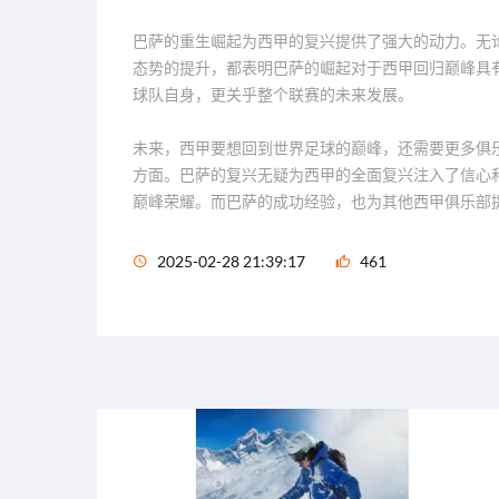
巴萨的重生崛起为西甲的复兴提供了强大的动力。无
态势的提升，都表明巴萨的崛起对于西甲回归巅峰具
球队自身，更关乎整个联赛的未来发展。
未来，西甲要想回到世界足球的巅峰，还需要更多俱
方面。巴萨的复兴无疑为西甲的全面复兴注入了信心
巅峰荣耀。而巴萨的成功经验，也为其他西甲俱乐部
2025-02-28 21:39:17
461