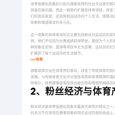
体育饭圈化现象的兴起与偶像崇拜的社会文化密切相
其是在娱乐圈。而这一趋势的扩展至体育领域，改变
们的竞技表现，还延伸到运动员的个人生活、情感动
依赖和情感需求的多元化。
这一现象的具体表现形式主要包括粉丝对运动员的崇
例，他们不仅因为比赛成绩获得赞誉，更因为个人形
种现象在足球、篮球等项目中尤为显著，运动员的社
扩展到了每个运动员的生活细节。
ror体育
偶像崇拜文化在体育界的普及，改变了传统体育的观
发展。与传统体育文化中对竞技本质和体育精神的强
所吸引，体育赛事逐渐呈现出娱乐性和情感性相结合
2、粉丝经济与体育
粉丝经济是体育饭圈化现象中最具代表性的特征之一
的关注不仅体现在赛事观看和购买运动员相关商品上