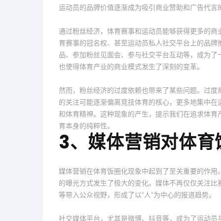
运动员的品牌价值逐渐成为吸引商业赞助和广告代言
通过粉丝经济，体育赛事和运动员能够获得更多的商
育赛事的冠名权、甚至运动员私人社交平台上的品牌
品、参加粉丝见面会、参与社交平台互动等，成为了
也使得体育产业的商业模式发生了深刻的变革。
然而，粉丝经济的过度依赖也带来了某些问题。过度
的关注可能逐渐偏离竞技体育的核心，更多地集中在
和体育精神。这种现象的产生，提示我们在追求体育
育本身的纯粹性。
3、媒体营销对体育
媒体营销在体育饭圈化现象中起到了至关重要的作用
的曝光方式发生了极大的变化。媒体不再仅仅关注比
等带入公众视野，形成了以“人”为中心的报道趋势。
社交媒体平台，尤其是微博、抖音等，成为了运动员