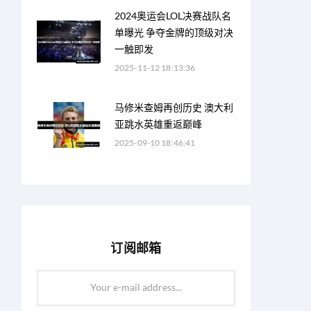
2024奥运会LOL决赛战队名
单曝光 争夺金牌的顶级对决
一触即发
2025-11-12 18:13:36
马修米查姆再创历史 澳大利
亚跳水英雄重返巅峰
2025-09-10 18:46:41
订阅邮箱
Your e-mail address...