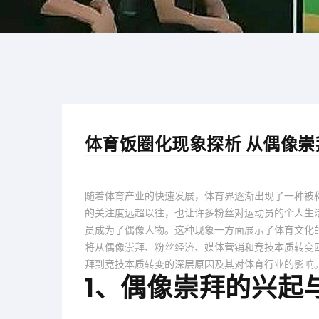
体育饭圈化现象探析 从偶像
随着体育产业的快速发展，体育界逐渐出现了一种被称
的关注度远超以往，也让许多粉丝对运动员的个人生
员成为了偶像人物。这种现象一方面展示了体育文化
将从偶像崇拜、粉丝经济、媒体营销和竞技本质转变
拜到竞技本质转变的深层原因及其对体育行业的影响
1、偶像崇拜的兴起