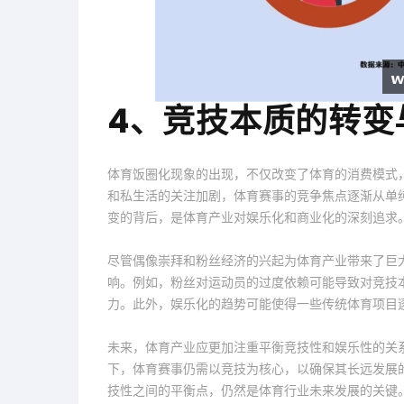
4、竞技本质的转变
体育饭圈化现象的出现，不仅改变了体育的消费模式
和私生活的关注加剧，体育赛事的竞争焦点逐渐从单
变的背后，是体育产业对娱乐化和商业化的深刻追求
尽管偶像崇拜和粉丝经济的兴起为体育产业带来了巨
响。例如，粉丝对运动员的过度依赖可能导致对竞技
力。此外，娱乐化的趋势可能使得一些传统体育项目
未来，体育产业应更加注重平衡竞技性和娱乐性的关
下，体育赛事仍需以竞技为核心，以确保其长远发展
技性之间的平衡点，仍然是体育行业未来发展的关键