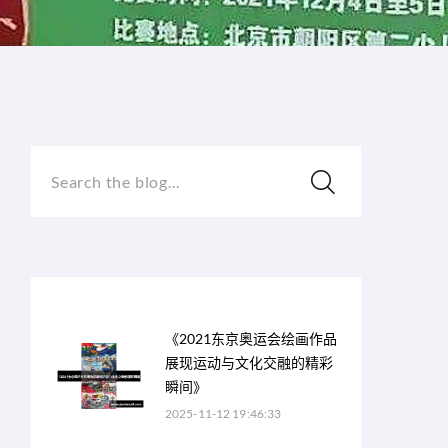
Search the blog...
《2021东京奥运会绘画作品
展现运动与文化交融的精彩
瞬间》
2025-11-12 19:46:33