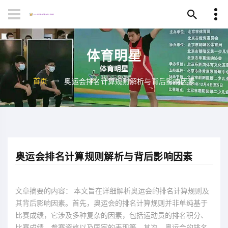
体育明星
首页
奥运会排名计算规则解析与背后影响因素
奥运会排名计算规则解析与背后影响因素
文章摘要的内容： 本文旨在详细解析奥运会的排名计算规则及
其背后影响因素。首先，奥运会的排名计算规则并非单纯基于
比赛成绩，它涉及多种复杂的因素，包括运动员的排名积分、
比赛成绩、参赛资格以及国家的表现等。其次，奥运会的排名