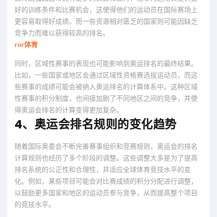
好的训练条件和比赛机会，这使得他们的运动员在国际赛场上
更容易取得好成绩。而一些资源相对匮乏的国家则可能因缺乏
竞争力而难以获得较高的排名。
ror体育
同时，区域性赛事的表现也可能影响到奥运排名的最终结果。
比如，一些国家或地区会通过区域性资格赛选拔运动员，而这
些赛事的成绩可能会被纳入奥运排名的计算体系中。这种区域
性赛事的积分制度，也间接加剧了不同地区之间的竞争，并使
得奥运会排名的计算变得更加复杂。
4、奥运会排名规则的变化趋势
随着国际奥委会不断完善赛事组织和竞赛规则，奥运会的排名
计算规则也经历了多个阶段的调整。这些调整大多是为了提高
排名系统的公正性和合理性，并适应全球体育竞技水平的变
化。例如，某些项目可能会对比赛成绩的积分分配进行调整，
以鼓励更多国家和地区的运动员参与竞争，从而提高整个项目
的竞技水平。