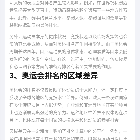
际大赛的表现会对排名产生较大影响。例如，在世界锦标赛或
世界杯等大型赛事中，运动员获得的积分远高于一些地方性赛
事。此外，赛事的竞争水平、参赛人数、参赛强队的数量等都
将影响运动员的最终排名。
另外，运动员本身的健康状况、竞技状态以及临场发挥等也会
影响其比赛成绩，从而对奥运排名产生间接影响。由于奥运会
周期长达四年，因此运动员的身体状态、心理素质等因素会随
着时间的推移发生变化。在这一过程中，体能训练、伤病恢复
和心理调节等方面的准备对排名有着至关重要的作用。
3、奥运会排名的区域差异
奥运会的排名不仅仅反映了运动员的个人能力，还一定程度上
反映了全球各地区的竞技水平差异。例如，欧美一些发达国家
在多个传统项目上占据优势，而亚洲和非洲等地区在某些项目
上也逐渐展现出强劲的竞争力。这种地区性差异不仅体现在项
目上，也体现在每个国家的竞技水平和运动员的参赛机会。
区域差异在一定程度上影响了排名计算中的公平性。例如，一
些传统强国通常拥有更多的资源和支持，能够为运动员提供更