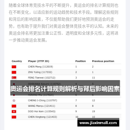
随着全球体育竞技水平的不断提升，奥运会的排名计算规则也
在不断变化，以适应新的运动趋势和技术手段。理解这些规则
和背后的影响因素，不仅能帮助我们更好地预测奥运会的走
势，也有助于提升我们对奥运会整体竞技水平的认知。未来的
奥运会排名将更加注重公正性、透明度和全球多元性，这将进
一步推动奥运会发展。