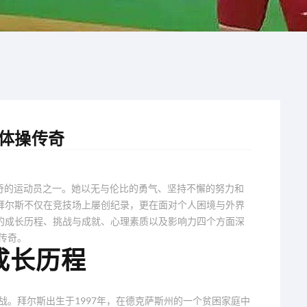
就体操传奇
上最为传奇的运动员之一。她以无与伦比的勇气、坚持不懈的努力和
拜尔斯不仅在竞技场上屡创纪录，更在面对个人困境与外界
的成长历程、挑战与成就、心理素质以及影响力四个方面深
传奇。
成长历程
战。拜尔斯出生于1997年，在德克萨斯州的一个贫困家庭中