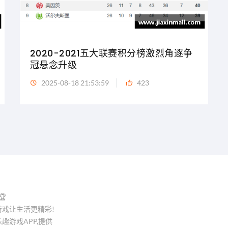
2020-2021五大联赛积分榜激烈角逐争
冠悬念升级
2025-08-18 21:53:59
423
🏆
级真人游戏让生活更精彩!
游戏APP,提供