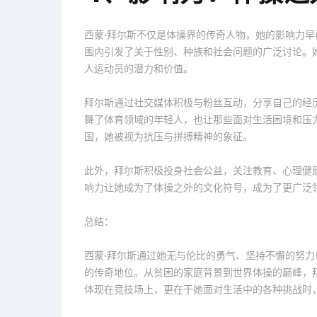
西蒙·拜尔斯不仅是体操界的传奇人物，她的影响力
围内引发了关于性别、种族和社会问题的广泛讨论。
人运动员的潜力和价值。
拜尔斯通过社交媒体积极与粉丝互动，分享自己的经
舞了体育领域的年轻人，也让那些面对生活困境和压
国，她被视为抗压与拼搏精神的象征。
此外，拜尔斯积极投身社会公益，关注教育、心理健
响力让她成为了体操之外的文化符号，成为了更广泛
总结：
西蒙·拜尔斯通过她无与伦比的勇气、坚持不懈的努
的传奇地位。从贫困的家庭背景到世界体操的巅峰，
体现在竞技场上，更在于她面对生活中的各种挑战时