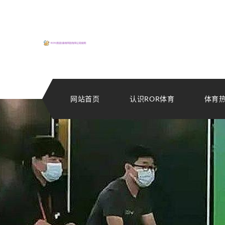
网站首页
认识ROR体育
体育