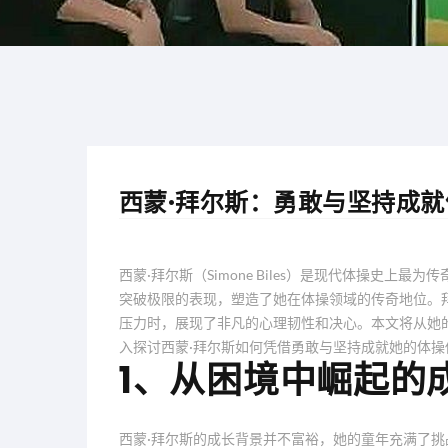
西蒙·拜尔斯：勇敢与坚持成
西蒙·拜尔斯（Simone Biles）是现代体操史
突破极限的表现，塑造了她在体操领域的传奇地位。
压力时，展现了非凡的心理韧性和决心。本文将从她
入探讨西蒙·拜尔斯如何凭借勇敢与坚持成就她的体操
1、从困境中崛起的
西蒙·拜尔斯的成长背景并不富裕，她的童年充满了挑