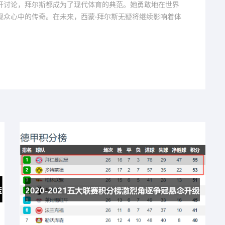
开讨论，拜尔斯都成为了现代体育的典范。她勇敢地在世界
观众心中的传奇。在未来，西蒙·拜尔斯无疑将继续影响着体