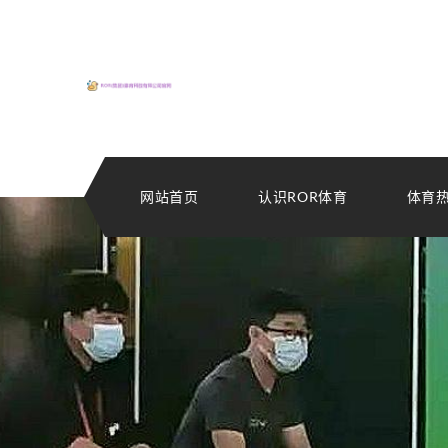
网站首页
认识ROR体育
体育