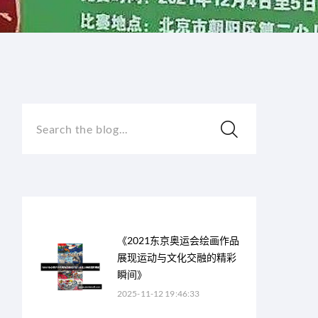
Search the blog...
《2021东京奥运会绘画作品
展现运动与文化交融的精彩
瞬间》
2025-11-12 19:46:33