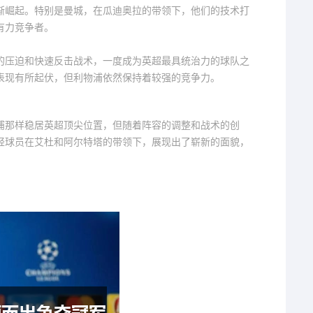
渐崛起。特别是曼城，在瓜迪奥拉的带领下，他们的技术打
有力竞争者。
的压迫和快速反击战术，一度成为英超最具统治力的球队之
表现有所起伏，但利物浦依然保持着较强的竞争力。
浦那样稳居英超顶尖位置，但随着阵容的调整和战术的创
轻球员在艾杜和阿尔特塔的带领下，展现出了崭新的面貌，