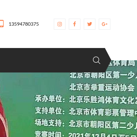
13594780375