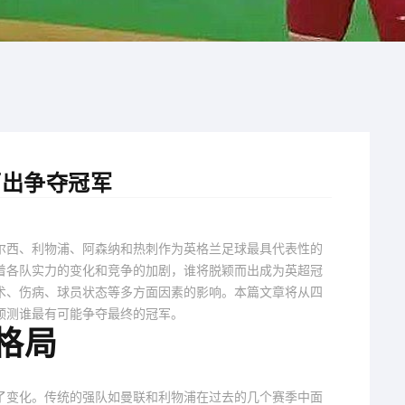
而出争夺冠军
切尔西、利物浦、阿森纳和热刺作为英格兰足球最具代表性的
着各队实力的变化和竞争的加剧，谁将脱颖而出成为英超冠
术、伤病、球员状态等多方面因素的影响。本篇文章将从四
并预测谁最有可能争夺最终的冠军。
争格局
生了变化。传统的强队如曼联和利物浦在过去的几个赛季中面