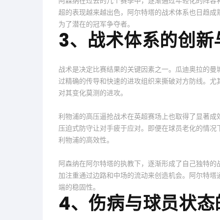
阿森纳在过去的几个赛季中，逐渐通过年轻化的阵容
超的表现越来越出色，阿尔特塔的战术体系也日趋成
为了潜在的冠军争夺者。
3、战术体系的创新
战术是决定比赛结果的关键因素之一。瓜迪奥拉的曼
过精确的传导和快速的进攻组织来撕破对方防线。尤
对其变化莫测的进攻。
利物浦的高压逼抢战术在英超赛场上也取得了显著成效
压迫式防守让对手疲于应对。即便在球员老化的情况
利物浦的高效性。
阿森纳在阿尔特塔的执教下，逐渐形成了自己独特的
加注重通过边路和中场的流动来创造机会。阿尔特塔
端的稳固性。
4、伤病与球员状态