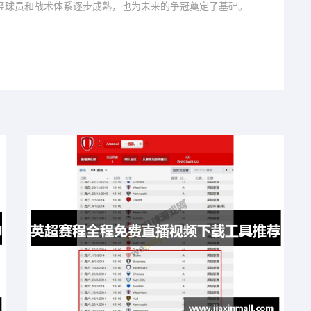
轻球员和战术体系逐步成熟，也为未来的争冠奠定了基础。