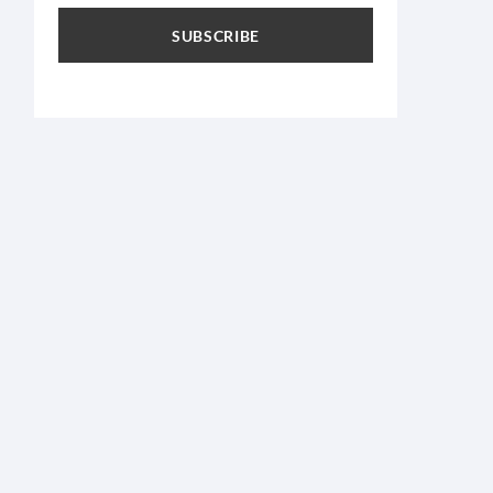
SUBSCRIBE