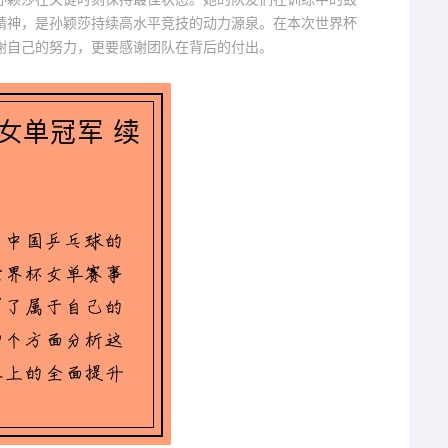
精神，是孙颖莎持续高水平竞技的动力源泉。在本次世界杯
谢自己的努力，更要感谢团队在背后的付出。