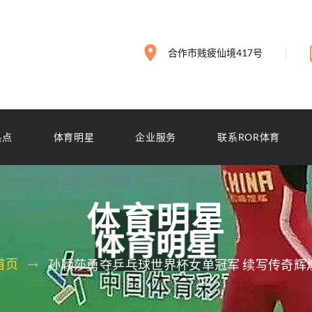
合作市贱疲仙境417号
热点
体育明星
企业服务
联系ROR体育
体育明星
首页
孙颖莎勇夺乒乓球世界杯女单冠军 续写传奇辉