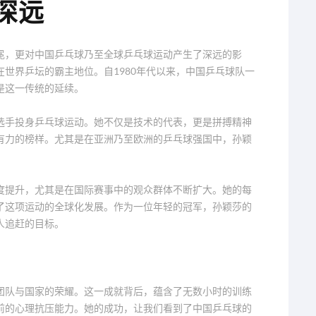
深远
冕，更对中国乒乓球乃至全球乒乓球运动产生了深远的影
世界乒坛的霸主地位。自1980年代以来，中国乒乓球队一
是这一传统的延续。
选手投身乒乓球运动。她不仅是技术的代表，更是拼搏精神
有力的榜样。尤其是在亚洲乃至欧洲的乒乓球强国中，孙颖
度提升，尤其是在国际赛事中的观众群体不断扩大。她的每
了这项运动的全球化发展。作为一位年轻的冠军，孙颖莎的
人追赶的目标。
团队与国家的荣耀。这一成就背后，蕴含了无数小时的训练
前的心理抗压能力。她的成功，让我们看到了中国乒乓球的