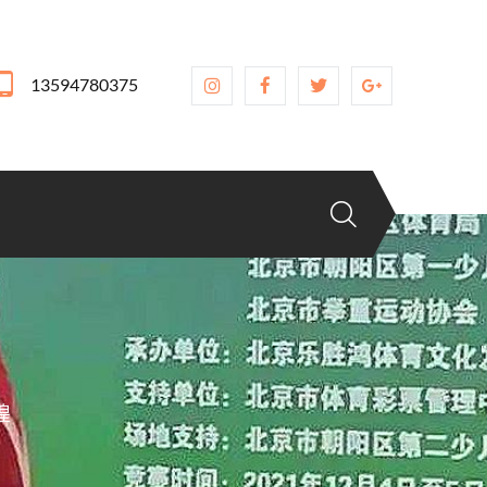
13594780375
煌