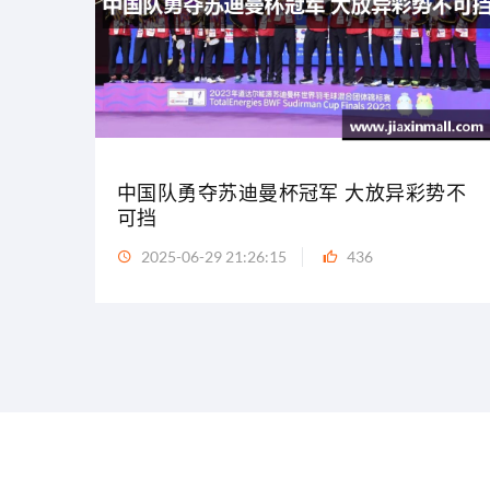
中国队勇夺苏迪曼杯冠军 大放异彩势不
可挡
2025-06-29 21:26:15
436