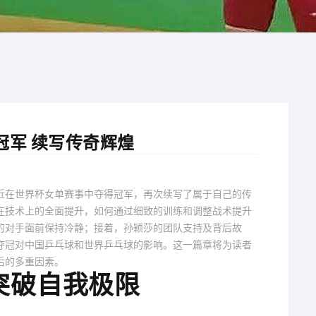
冠军 续写传奇辉煌
近在世界杯女单赛事中夺得冠军，再次续写了属于自己的传
在技术上的全面提升，如何通过细致的训练和调整战术提升
的对手面前保持冷静；接着，孙颖莎的团队支持及背后故
夺冠对中国乒乓球和世界乒乓球的影响。这一篇章将为读者
后的多重因素。
突破自我极限