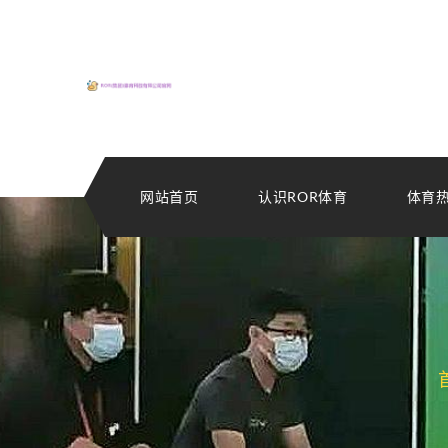
网站首页
认识ROR体育
体育