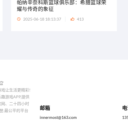
帕纳辛奈科斯篮球俱乐部：希腊篮球荣
耀与传奇的象征
2025-06-18 18:13:37
413
🏆
级真人游戏让生活更精彩!
游戏APP,提供
官网、二十四小时
邮箱
电
誉,最公平的平台
innermost@163.com
13