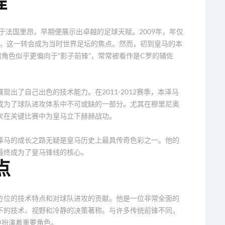
程
于法国里昂，早期便展示出卓越的足球天赋。2009年，年仅
德里，这一转会成为当时世界足坛的焦点。然而，初到皇马的本
角色似乎更偏向于“影子前锋”，常常被看作是C罗的辅佐
出了自己出色的技术能力。在2011-2012赛季，本泽马
成为了球队进攻体系中不可或缺的一部分。尤其在穆里尼奥
次在关键比赛中为皇马立下赫赫战功。
泽马的成长之路无疑是皇马历史上最具传奇色彩之一。他的
最终成为了皇马锋线的核心。
点
方位的技术特点和对球队进攻的贡献。他是一位非常全面的
下的技术、视野和冷静的决策著称。与许多传统前锋不同，
中扮演着重要角色。