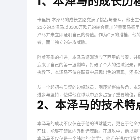
1、本泽马的成长历
卡里姆·本泽马的成长之路充满了挑战与奋斗。他出生
21岁的本泽马以3500万欧元的转会费加盟皇家马
泽马并未立即证明自己的价值。作为C罗的搭档，他的
者，而非独立的进攻威胁。
随着赛季的推进，本泽马逐渐适应了西甲的节奏，并展现
迎来了自己的第一波巅峰，打破了个人的进球记录，
执教下，本泽马不仅在联赛中展现出色的表现，还多
从一个起初被质疑的边缘球员，到逐渐崭露头角，本
进步与坚持，使得他在球队中逐步占据了重要地位，
2、本泽马的技术特
本泽马的成功不仅仅在于他的进球能力，更在于他全
前锋，能够在禁区内外制造威胁。在进攻中，他以脚
本泽马不仅仅是一个纯粹的“射手”，他还在进攻组织