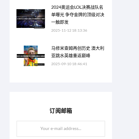
2024奥运会LOL决赛战队名
单曝光 争夺金牌的顶级对决
一触即发
2025-11-12 18:13:36
马修米查姆再创历史 澳大利
亚跳水英雄重返巅峰
2025-09-10 18:46:41
订阅邮箱
Your e-mail address...