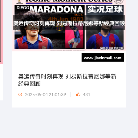
奥运传奇时刻再现 刘易斯拉蒂尼娜等新
经典回顾
2025-05-04 21:01:39
431