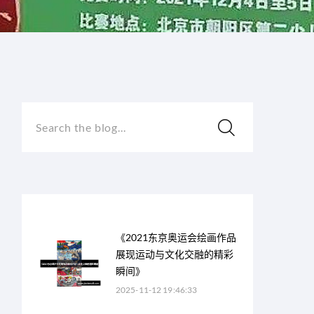
Search the blog...
《2021东京奥运会绘画作品
展现运动与文化交融的精彩
瞬间》
2025-11-12 19:46:33