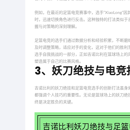
例如，在最近的足篮电竞赛事中，选手“XiaoLong
时，迅速切换角色进行反击。这种独特的打法类似于
握与对策略的深刻理解。
足篮电竞的选手们通过数据分析和经验积累，不断磨
及时调整策略，适应对手的变化，这对于他们的胜利
选手自我挑战的一部分，正如吉诺比利在篮球场上的
塑造属于自己的比赛风格。
3、妖刀绝技与电竞
吉诺比利的妖刀绝技和足篮电竞选手的创新打法虽身
都强调个人技巧的重要性。无论是篮球场上的妖刀绝
终是决定胜负的关键。