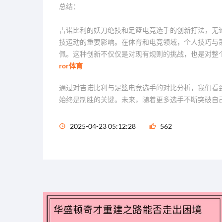
总结：
吉诺比利的妖刀绝技和足篮电竞选手的创新打法，无
技运动的重要影响。在体育和电竞领域，个人技巧与
佩。这种创新不仅仅是对现有规则的挑战，也是对整
ror体育
通过对吉诺比利与足篮电竞选手的对比分析，我们看
始终是制胜的关键。未来，随着更多选手不断突破自
2025-04-23 05:12:28
562