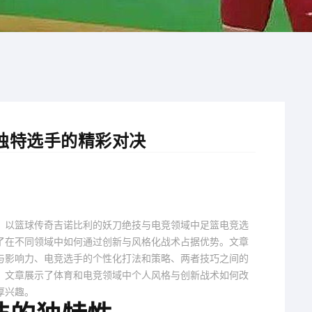
独特选手的精彩对决
》以篮球传奇吉诺比利的妖刀绝技与电竞领域中足篮电竞选
了在不同领域中如何通过创新与风格化战术占据优势。文章
与影响力、电竞选手的个性化打法和策略、两者技巧之间的
，文章展示了体育和电竞领域中个人风格与创新战术如何改
厚兴趣。