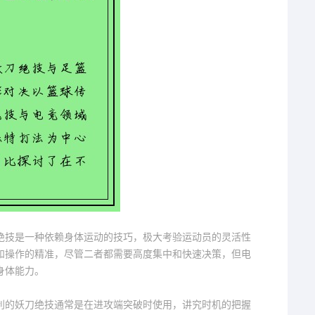
绝技是一种依赖身体运动的技巧，极大考验运动员的灵活性
和操作的精准，尽管二者都需要高度集中和快速决策，但电
身体能力。
利的妖刀绝技通常是在进攻端突破时使用，讲究时机的把握