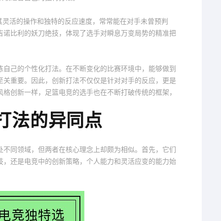
”因其灵活的操作和独特的反应速度，常常能在对手未曾预判
吉诺比利的妖刀绝技，体现了选手对瞬息万变局势的精准把
练自己的个性化打法。在不断变化的比赛环境中，能够做到
至关重要。因此，创新打法不仅仅是针对对手的反应，更是
风格创新一样，足篮电竞的选手也在不断打破传统的框架，
打法的异同点
处不同领域，但两者在核心理念上却颇为相似。首先，它们
技，还是电竞中的创新策略，个人能力和灵活应变的能力始