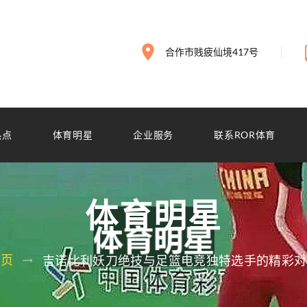
合作市贱疲仙境417号
热点
体育明星
企业服务
联系ROR体育
体育明星
首页
吉诺比利妖刀绝技与足篮电竞独特选手的精彩对