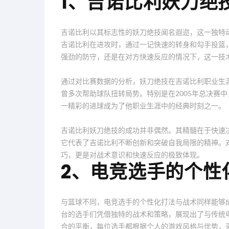
1、吉诺比利妖刀绝
吉诺比利以其标志性的妖刀绝技闻名遐迩，这一独特
吉诺比利在进攻时，通过一记快速的转身和勾手投篮
强劲的防守，还是在对方快速反应的情况下，这一技
通过对比赛数据的分析，妖刀绝技在吉诺比利职业生涯
曾多次帮助球队扭转局势。特别是在2005年总决赛
一精彩的进球成为了他职业生涯中的经典时刻之一。
吉诺比利妖刀绝技的成功并非偶然。其精髓在于快速
它代表了吉诺比利不断创新和突破自我局限的精神。对
巧，更是对战术意识和快速反应的极致体现。
2、电竞选手的个性
与篮球不同，电竞选手的个性化打法与战术同样能够
台的选手们凭借独特的战术和策略，展现出了与传统
合的平衡，每位选手都根据个人的游戏风格与优势，