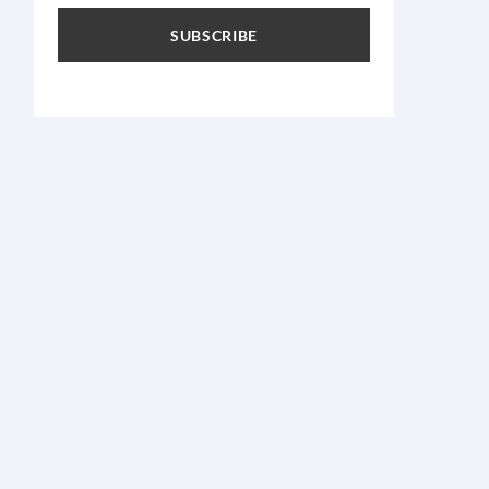
SUBSCRIBE