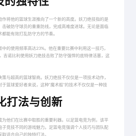
技的独特性
动作将他的篮球生涯推向了一个新的高度。妖刀绝技指的是
，击破防守球员的重重防线，完成高难度进球。无论是面临
术都能有效打乱防守方的节奏。
中的使用频率高达23%。他在重要比赛中利用这一技巧，
中，吉诺比利使用妖刀绝技击败了防守强悍的底特律活塞，这
决策与超高的篮球智商。妖刀绝技不仅仅是一项技术动作，
于篮球爱好者来说，这种“魔术般”的技术不仅仅是一种技
化打法与创新
成为他们在比赛中取胜的重要利器。以足篮电竞为例，该平
电子竞技不同的游戏魅力。足篮电竞强调个人技巧与团队配
采取适合自己的独特打法。