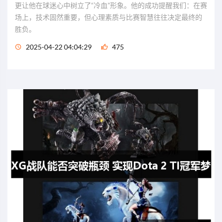
更让他在球迷心中树立了“冷血”形象。他的成功提醒我们：在赛
场上，技术固然重要，但心理素质与比赛智慧往往决定最终的
胜负。
2025-04-22 04:04:29
475