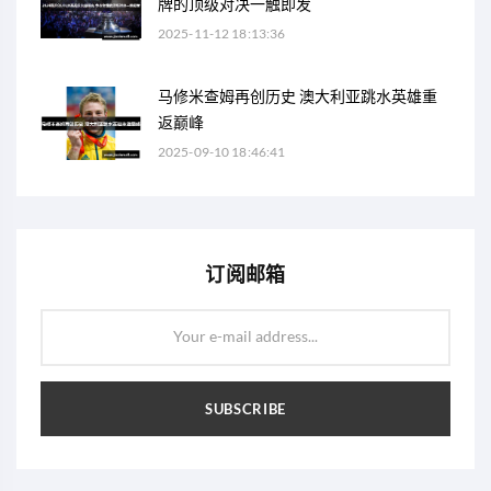
牌的顶级对决一触即发
2025-11-12 18:13:36
马修米查姆再创历史 澳大利亚跳水英雄重
返巅峰
2025-09-10 18:46:41
订阅邮箱
Your e-mail address...
SUBSCRIBE