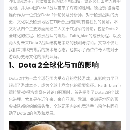
2的顶尖选手，凭借着出色的技术和思维，曾多次在国际大赛中
亮相，并为中国Dota 2战队带来了辉煌的胜利。德拉赞·彼得洛
维奇作为一位资深Dota 2评论员及分析师，对于欧洲战队的历
史、文化以及欧洲地区在TI舞台上的影响有着独到的见解。本
文将从四个主要方面阐述二人关于TI冠军的讨论，包括Dota 2
全球化的进程、欧洲战队的崛起、Faith_bian的成长历程、以及
两人对未来Dota 2战队结构与策略的预测与讨论。文章不仅让
我们看到比赛背后的技术与心态，也揭示了两位传奇人物对于
游戏历史与文化的深刻理解。
1、Dota 2全球化与TI的影响
Dota 2作为一款全球范围内受欢迎的竞技游戏，其影响力早已
超越了游戏本身，成为全球电竞文化的重要象征。Faith_bian与
德拉赞·彼得洛维奇在讨论TI冠军时，首先提到了Dota 2的全球
化进程。尤其是在近年来，来自亚洲、欧洲、美洲等地区的顶
尖战队都纷纷崭露头角，全球范围内的电竞选手与粉丝共同推
动了Dota 2的普及和发展。