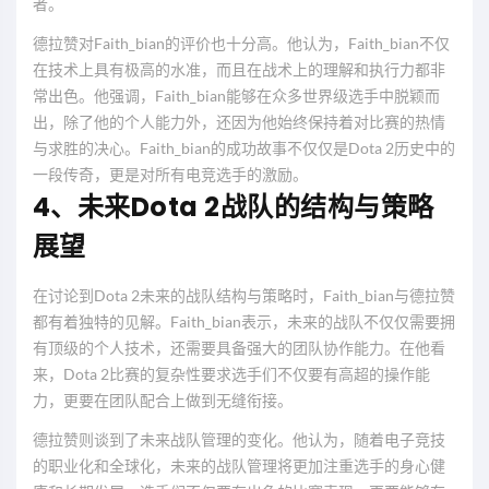
者。
德拉赞对Faith_bian的评价也十分高。他认为，Faith_bian不仅
在技术上具有极高的水准，而且在战术上的理解和执行力都非
常出色。他强调，Faith_bian能够在众多世界级选手中脱颖而
出，除了他的个人能力外，还因为他始终保持着对比赛的热情
与求胜的决心。Faith_bian的成功故事不仅仅是Dota 2历史中的
一段传奇，更是对所有电竞选手的激励。
4、未来Dota 2战队的结构与策略
展望
在讨论到Dota 2未来的战队结构与策略时，Faith_bian与德拉赞
都有着独特的见解。Faith_bian表示，未来的战队不仅仅需要拥
有顶级的个人技术，还需要具备强大的团队协作能力。在他看
来，Dota 2比赛的复杂性要求选手们不仅要有高超的操作能
力，更要在团队配合上做到无缝衔接。
德拉赞则谈到了未来战队管理的变化。他认为，随着电子竞技
的职业化和全球化，未来的战队管理将更加注重选手的身心健