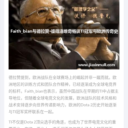
德拉赞提到，欧洲战队在全球赛场上的崛起并非一蹴而就。欧
洲地区的训练方式和团队合作精神，已经逐渐成为全球电竞界
的标杆。Faith_bian也表示，虽然中国战队在早期的TI中占据主
导地位，但随着全球电竞文化的发展，欧洲战队的技术风格和
战术安排逐步向世界传递影响力，欧洲的Dota 2历史开始逐渐
与TI冠军奖杯联系在一起。
TI不仅是Dota 2顶尖选手的角逐，也成为了世界电竞文化的重