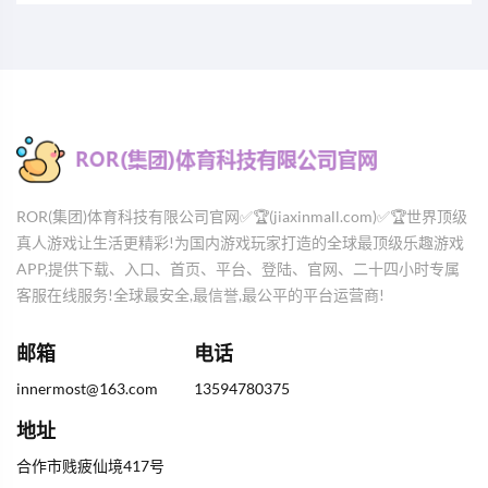
ROR(集团)体育科技有限公司官网✅🏆(jiaxinmall.com)✅🏆世界顶级
真人游戏让生活更精彩!为国内游戏玩家打造的全球最顶级乐趣游戏
APP,提供下载、入口、首页、平台、登陆、官网、二十四小时专属
客服在线服务!全球最安全,最信誉,最公平的平台运营商!
邮箱
电话
innermost@163.com
13594780375
地址
合作市贱疲仙境417号