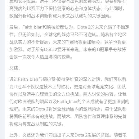
康和长期发展。选手们不仅要有出色的比赛表现，更要能够在
高强度的比赛压力下保持健康的心态和身体状态。与此同时，
数据分析和战术创新将成为未来战队成功的关键因素。
最后，Faith_bian和德拉赞都认为，Dota 2的未来充满了不确定
性，但无论如何，全球化的趋势已经不可逆转。随着各个地区
战队实力的不断提高，未来的TI赛场将更加精彩，竞争也将更
加激烈。对于所有Dota 2爱好者来说，未来的TI冠军争夺战将
会是一次次令人热血沸腾的较量。
总结：
通过Faith_bian与德拉赞·彼得洛维奇的深入对话，我们可以看
到TI冠军不仅仅是技术上的胜利，更是对全球电竞文化、团队
协作以及选手心理素质的全方位挑战。两人讨论的内容，让我
们对欧洲战队的崛起以及Faith_bian的个人成就有了更加深刻的
理解。未来的Dota 2将是全球范围内的激烈角逐，每个战队都
将面临前所未有的挑战，而战术、团队协作和管理体系的完善
将成为每支战队制胜的关键。
此外，文章还为我们勾画出了未来Dota 2发展的蓝图。随着电